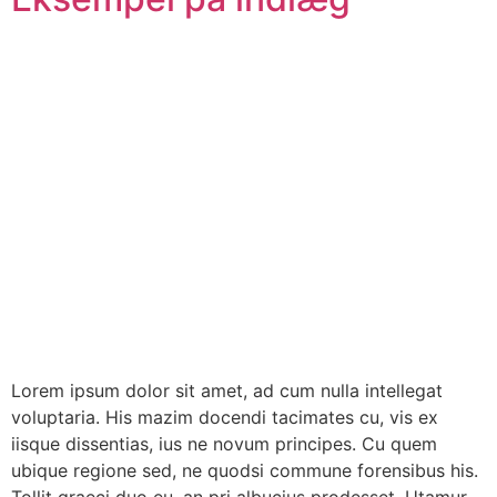
Lorem ipsum dolor sit amet, ad cum nulla intellegat
voluptaria. His mazim docendi tacimates cu, vis ex
iisque dissentias, ius ne novum principes. Cu quem
ubique regione sed, ne quodsi commune forensibus his.
Tollit graeci duo eu, an pri albucius prodesset. Utamur