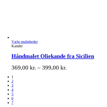
Vælg muligheder
Kander
Håndmalet Oliekande fra Sicilien
369,00
kr.
–
399,00
kr.
1
2
3
4
5
6
7