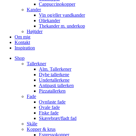
Cappuccinokopper
Kander
Vin og/eller vandkander
Oliekander
Thekander m. underkop
Højtider
Om mig
Kontakt
Inspiration
Shop
Tallerkner
Alm. Tallerkener
Dybe tallerkene
Undertallerkene
Antipasti tallerken
Pizzatallerken
Fade
Ovnfaste fade
Ovale fade
Fiske fade
Skærebræt/fladt fad
Skåle
Kopper & krus
Espressokopper