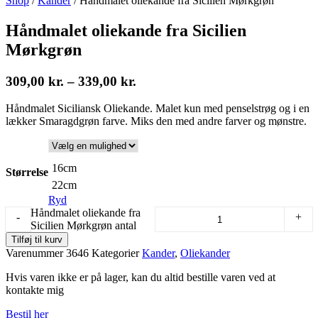
Shop
/
Kander
/
Håndmalet oliekande fra Sicilien Mørkgrøn
Håndmalet oliekande fra Sicilien
Mørkgrøn
309,00
kr.
–
339,00
kr.
Håndmalet Siciliansk Oliekande. Malet kun med penselstrøg og i en
lækker Smaragdgrøn farve. Miks den med andre farver og mønstre.
16cm
Størrelse
22cm
Ryd
Håndmalet oliekande fra
-
+
Sicilien Mørkgrøn antal
Tilføj til kurv
Varenummer
3646
Kategorier
Kander
,
Oliekander
Hvis varen ikke er på lager, kan du altid bestille varen ved at
kontakte mig
Bestil her