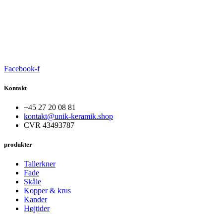
Facebook-f
Kontakt
+45 27 20 08 81
kontakt@unik-keramik.shop
CVR 43493787
produkter
Tallerkner
Fade
Skåle
Kopper & krus
Kander
Højtider