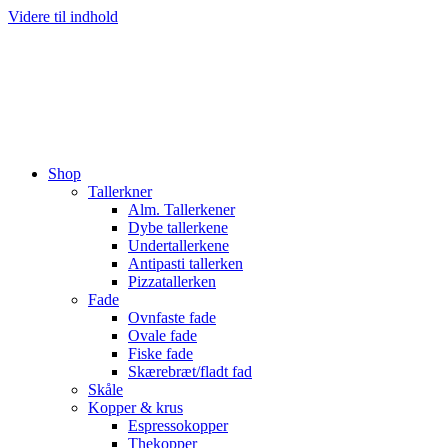
Videre til indhold
Shop
Tallerkner
Alm. Tallerkener
Dybe tallerkene
Undertallerkene
Antipasti tallerken
Pizzatallerken
Fade
Ovnfaste fade
Ovale fade
Fiske fade
Skærebræt/fladt fad
Skåle
Kopper & krus
Espressokopper
Thekopper